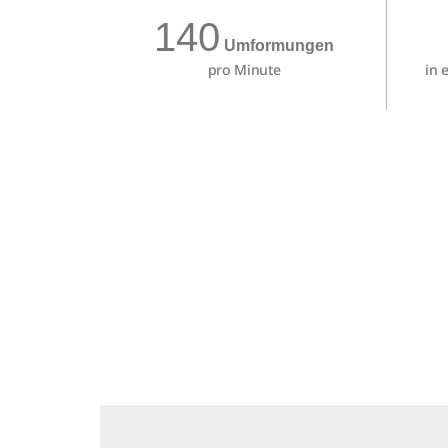
140
Umformungen
pro Minute
in 