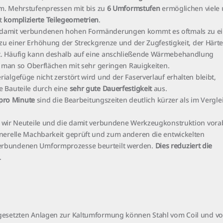
um. Mehrstufenpressen mit bis zu
6 Umformstufen
ermöglichen viele
t
komplizierte Teilegeometrien
.
damit verbundenen hohen Formänderungen kommt es oftmals zu ei
 zu einer Erhöhung der Streckgrenze und der Zugfestigkeit, der Härt
t. Häufig kann deshalb auf eine anschließende Wärmebehandlung
t man so Oberflächen mit sehr geringen Rauigkeiten.
algefüge nicht zerstört wird und der Faserverlauf erhalten bleibt,
e Bauteile durch eine
sehr gute Dauerfestigkeit
aus.
 pro Minute
sind die Bearbeitungszeiten deutlich kürzer als im Vergle
wir Neuteile und die damit verbundene Werkzeugkonstruktion vora
nerelle Machbarkeit geprüft und zum anderen die entwickelten
erbundenen Umformprozesse beurteilt werden.
Dies reduziert die
.
gesetzten Anlagen zur Kaltumformung können Stahl vom Coil und vo