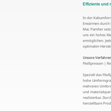
Effiziente und
In der Kaltumfor
Erwärmen durch h
Mac Panther setz
uns ein hohes Ma
ermöglichen. Jed
optimalen Herste
Unsere Verfahren
Fließpressen | R
Speziell das Flie
hohe Umformgrad
mehreren Umforms
und materialspar
realisierbar. Dur
herstellbare Pro