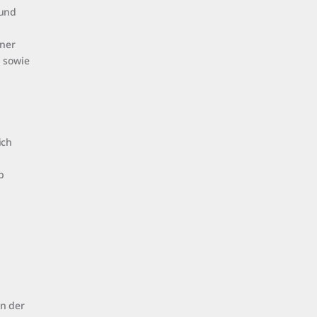
 und
ner
e sowie
ich
b
n der