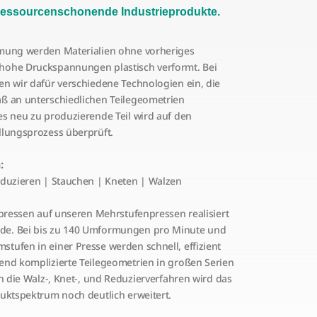
 ressourcenschonende Industrieprodukte.
mung werden Materialien ohne vorheriges
ohe Druckspannungen plastisch verformt. Bei
en wir dafür verschiedene Technologien ein, die
ß an unterschiedlichen Teilegeometrien
es neu zu produzierende Teil wird auf den
llungsprozess überprüft.
:
eduzieren | Stauchen | Kneten | Walzen
ßpressen auf unseren Mehrstufenpressen realisiert
e. Bei bis zu 140 Umformungen pro Minute und
tufen in einer Presse werden schnell, effizient
end komplizierte Teilegeometrien in großen Serien
ch die Walz-, Knet-, und Reduzierverfahren wird das
duktspektrum noch deutlich erweitert.