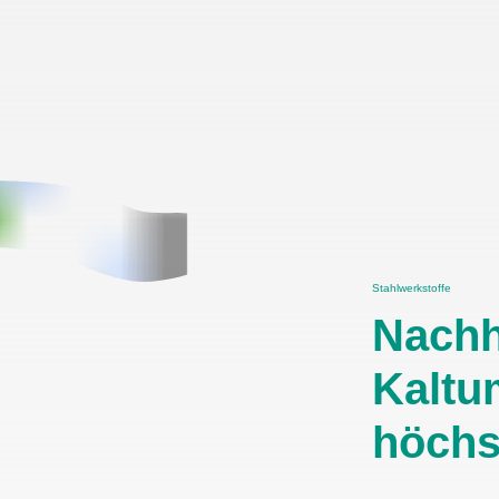
Stahlwerkstoffe
Nachh
Kaltu
höchs